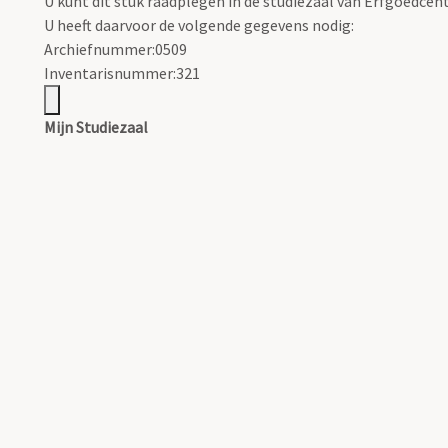
U kunt dit stuk raadplegen in de studiezaal van Erfgoedce
U heeft daarvoor de volgende gegevens nodig:
Archiefnummer:0509
Inventarisnummer:321
Mijn Studiezaal