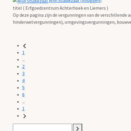
Mijn Studiezaal (inloggen)
titel ( Erfgoedcentrum Achterhoek en Liemers )
Op deze pagina zijn de vergunningen van de verschillende 
hinderwetvergunningen), omgevingsvergunningen, bouwve
1
...
2
3
4
5
6
...
1