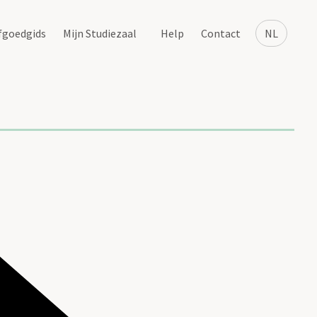
fgoedgids
Mijn Studiezaal
Help
Contact
NL