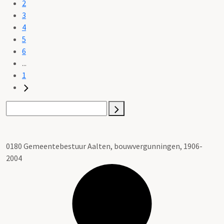
2
3
4
5
6
...
1
0180 Gemeentebestuur Aalten, bouwvergunningen, 1906-
2004