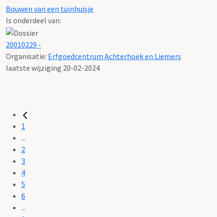
Bouwen van een tuinhuisje
Is onderdeel van:
20010229 -
Organisatie:
Erfgoedcentrum Achterhoek en Liemers
laatste wijziging 20-02-2024
1
...
2
3
4
5
6
...