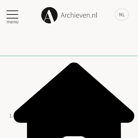
NL
menu