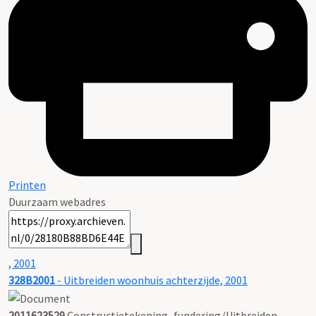
Printen
Duurzaam webadres
, 2001
328B2001
- Uitbreiden woonhuis achterzijde, 2001
2011623529
Constructietekening_fundering/Uitbreiden