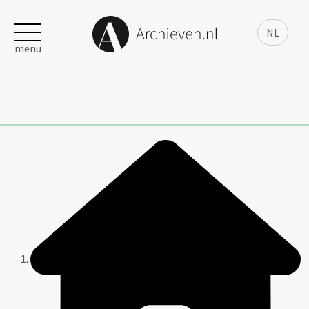
NL
menu