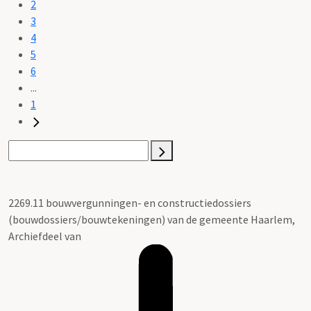
2
3
4
5
6
...
1
2269.11 bouwvergunningen- en constructiedossiers
(bouwdossiers/bouwtekeningen) van de gemeente Haarlem,
Archiefdeel van