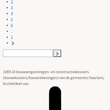
2
3
4
5
6
...
1
2269.10 bouwvergunningen- en constructiedossiers
(bouwdossiers/bouwtekeningen) van de gemeente Haarlem,
Archiefdeel van