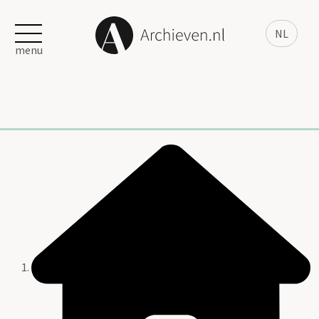
NL
menu