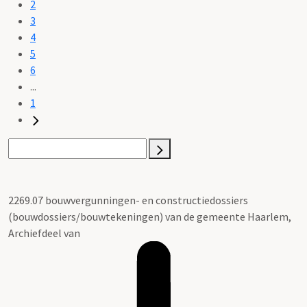
2
3
4
5
6
...
1
2269.07 bouwvergunningen- en constructiedossiers
(bouwdossiers/bouwtekeningen) van de gemeente Haarlem,
Archiefdeel van