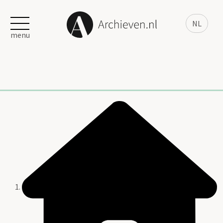
NL
menu