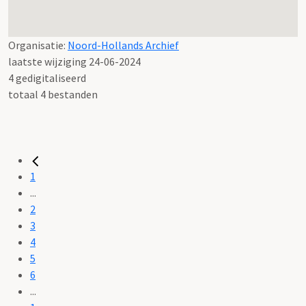
Organisatie:
Noord-Hollands Archief
laatste wijziging 24-06-2024
4 gedigitaliseerd
totaal 4 bestanden
1
...
2
3
4
5
6
...