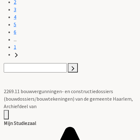
2
3
4
5
6
...
1
2269.11 bouwvergunningen- en constructiedossiers
(bouwdossiers/bouwtekeningen) van de gemeente Haarlem,
Archiefdeel van
Mijn Studiezaal