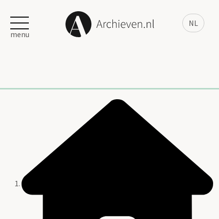
NL
menu