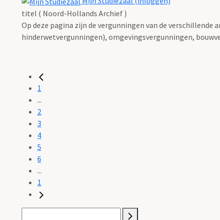
Mijn Studiezaal (inloggen)
titel ( Noord-Hollands Archief )
Op deze pagina zijn de vergunningen van de verschillende 
hinderwetvergunningen), omgevingsvergunningen, bouwve
1
...
2
3
4
5
6
...
1