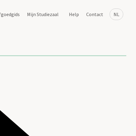
fgoedgids
Mijn Studiezaal
Help
Contact
NL