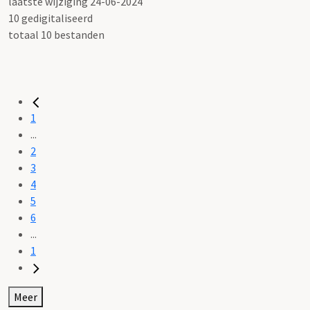
laatste wijziging 24-06-2024
10 gedigitaliseerd
totaal 10 bestanden
1
...
2
3
4
5
6
...
1
Meer