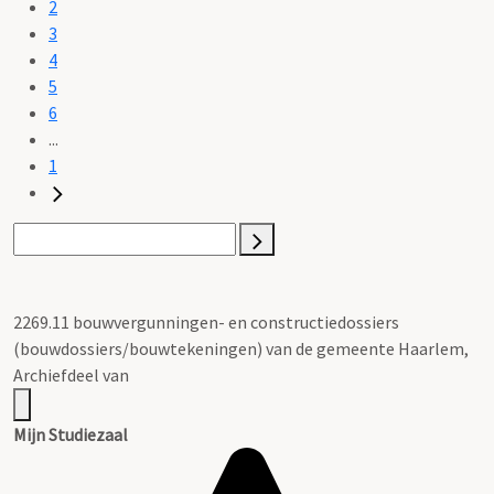
2
3
4
5
6
...
1
2269.11 bouwvergunningen- en constructiedossiers
(bouwdossiers/bouwtekeningen) van de gemeente Haarlem,
Archiefdeel van
Mijn Studiezaal