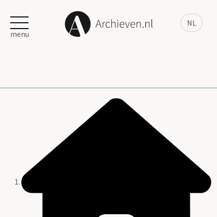
NL
menu