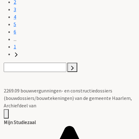
2
3
4
5
6
...
1
2269.09 bouwvergunningen- en constructiedossiers
(bouwdossiers/bouwtekeningen) van de gemeente Haarlem,
Archiefdeel van
Mijn Studiezaal