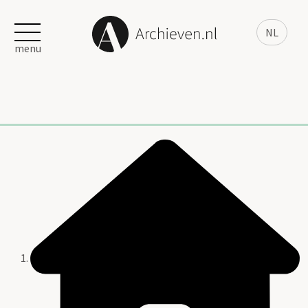
NL
menu