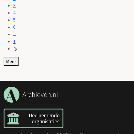
3
4
5
6
...
1
Meer
Deelnemende
organisaties