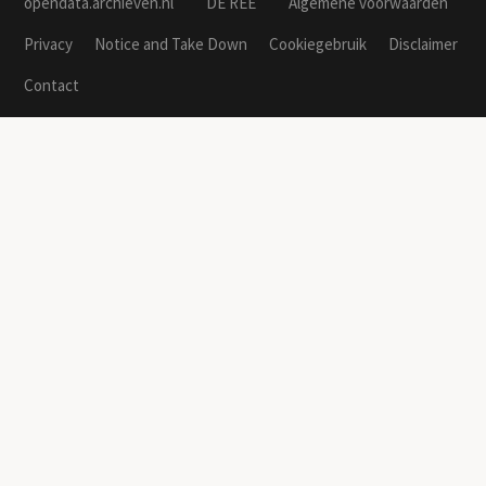
opendata.archieven.nl
DE REE
Algemene voorwaarden
Privacy
Notice and Take Down
Cookiegebruik
Disclaimer
Contact