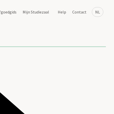
fgoedgids
Mijn Studiezaal
Help
Contact
NL