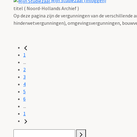
Mijn Studiezaal (inloggen)
titel ( Noord-Hollands Archief )
Op deze pagina zijn de vergunningen van de verschillende 
hinderwetvergunningen), omgevingsvergunningen, bouwve
1
...
2
3
4
5
6
...
1