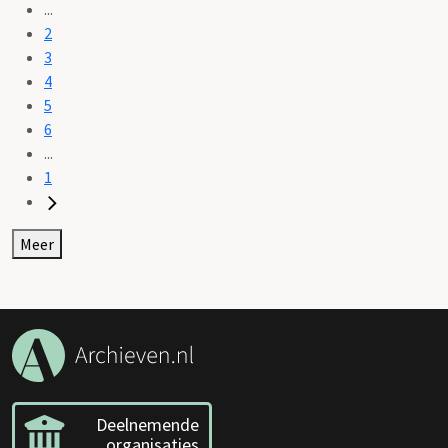
...
2
3
4
5
6
...
1
Meer
Deelnemende
organisaties