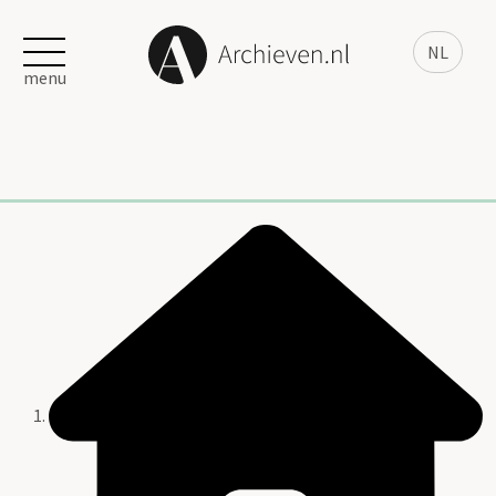
NL
menu