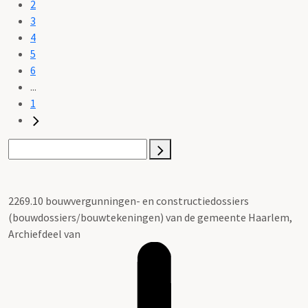
2
3
4
5
6
...
1
2269.10 bouwvergunningen- en constructiedossiers
(bouwdossiers/bouwtekeningen) van de gemeente Haarlem,
Archiefdeel van