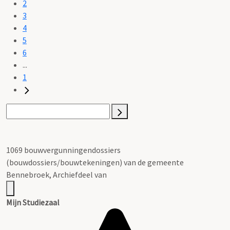
2
3
4
5
6
...
1
1069 bouwvergunningendossiers
(bouwdossiers/bouwtekeningen) van de gemeente
Bennebroek, Archiefdeel van
Mijn Studiezaal