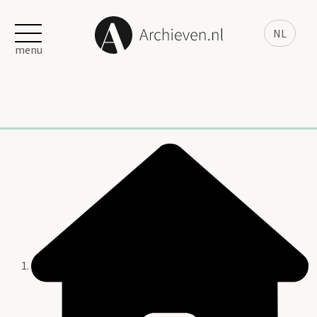
NL
menu