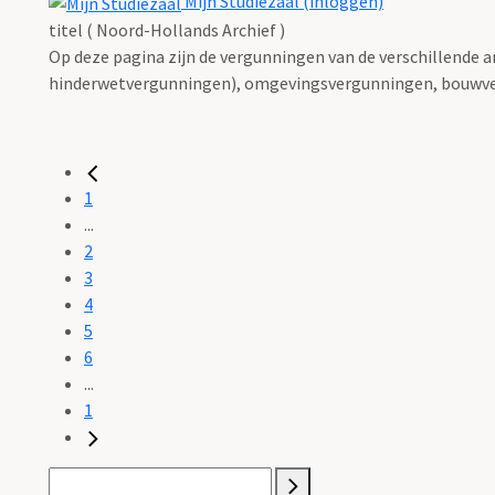
Mijn Studiezaal (inloggen)
titel ( Noord-Hollands Archief )
Op deze pagina zijn de vergunningen van de verschillende 
hinderwetvergunningen), omgevingsvergunningen, bouwve
1
...
2
3
4
5
6
...
1