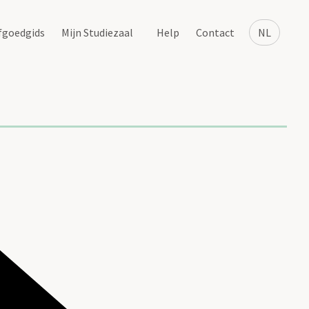
fgoedgids
Mijn Studiezaal
Help
Contact
NL