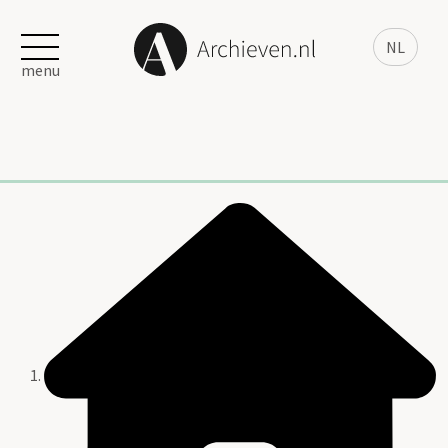
NL
menu