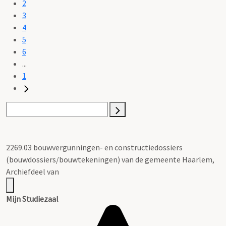
2
3
4
5
6
...
1
2269.03 bouwvergunningen- en constructiedossiers
(bouwdossiers/bouwtekeningen) van de gemeente Haarlem,
Archiefdeel van
Mijn Studiezaal