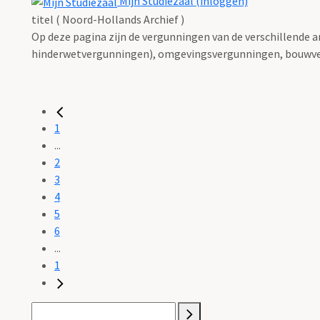
Mijn Studiezaal (inloggen)
titel ( Noord-Hollands Archief )
Op deze pagina zijn de vergunningen van de verschillende 
hinderwetvergunningen), omgevingsvergunningen, bouwve
1
...
2
3
4
5
6
...
1