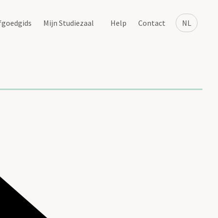
fgoedgids
Mijn Studiezaal
Help
Contact
NL