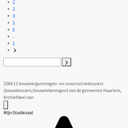
2
3
4
5
6
...
1
2269.11 bouwvergunningen- en constructiedossiers
(bouwdossiers/bouwtekeningen) van de gemeente Haarlem,
Archiefdeel van
Mijn Studiezaal