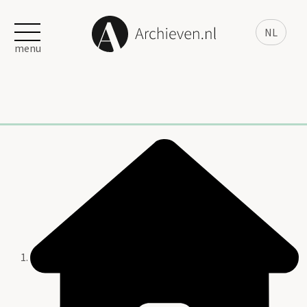
NL
menu