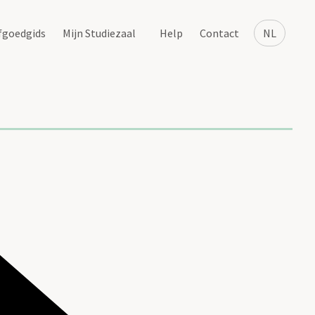
fgoedgids
Mijn Studiezaal
Help
Contact
NL