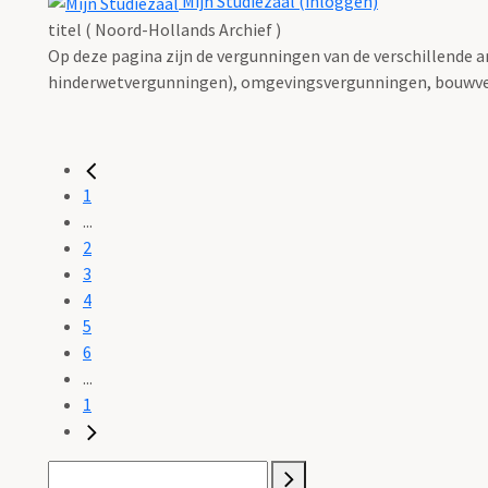
Mijn Studiezaal (inloggen)
titel ( Noord-Hollands Archief )
Op deze pagina zijn de vergunningen van de verschillende 
hinderwetvergunningen), omgevingsvergunningen, bouwve
1
...
2
3
4
5
6
...
1