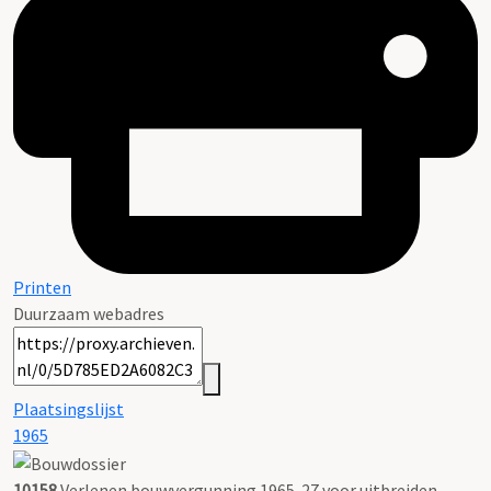
Printen
Duurzaam webadres
Plaatsingslijst
1965
10158
Verlenen bouwvergunning 1965-27 voor uitbreiden