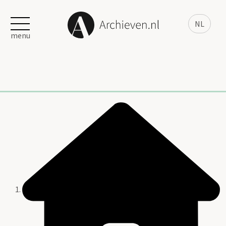
NL
menu