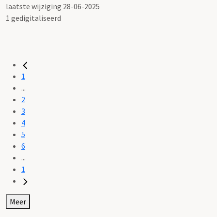
laatste wijziging 28-06-2025
1 gedigitaliseerd
1
...
2
3
4
5
6
...
1
Meer