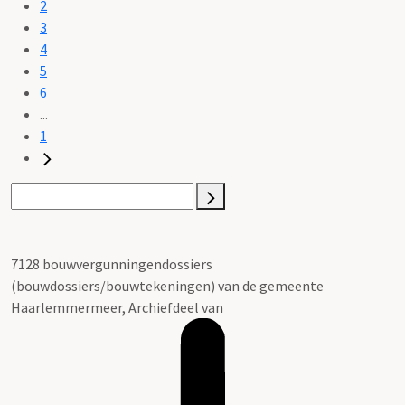
2
3
4
5
6
...
1
7128 bouwvergunningendossiers
(bouwdossiers/bouwtekeningen) van de gemeente
Haarlemmermeer, Archiefdeel van