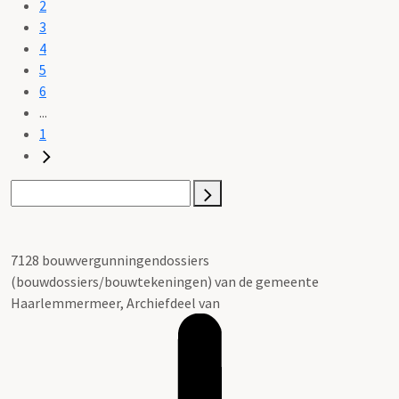
2
3
4
5
6
...
1
7128 bouwvergunningendossiers
(bouwdossiers/bouwtekeningen) van de gemeente
Haarlemmermeer, Archiefdeel van