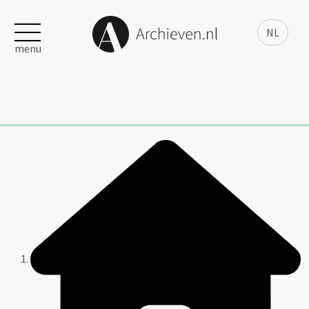
NL
menu