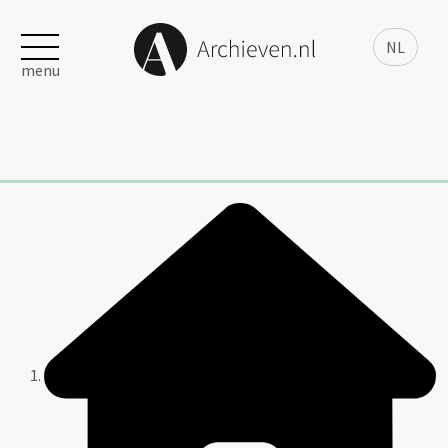
NL
menu