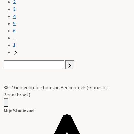
2
3
4
5
6
...
1
3807 Gemeentebestuur van Bennebroek (Gemeente
Bennebroek)
Mijn Studiezaal