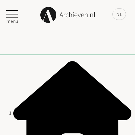
NL
menu