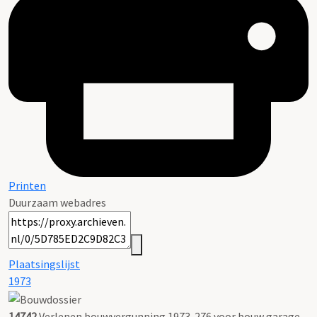
Printen
Duurzaam webadres
Plaatsingslijst
1973
14742
Verlenen bouwvergunning 1973-276 voor bouw garage