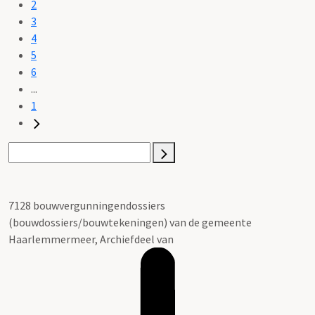
2
3
4
5
6
...
1
7128 bouwvergunningendossiers
(bouwdossiers/bouwtekeningen) van de gemeente
Haarlemmermeer, Archiefdeel van