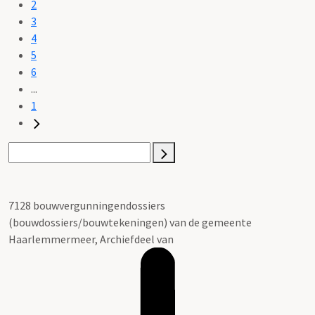
2
3
4
5
6
...
1
7128 bouwvergunningendossiers
(bouwdossiers/bouwtekeningen) van de gemeente
Haarlemmermeer, Archiefdeel van