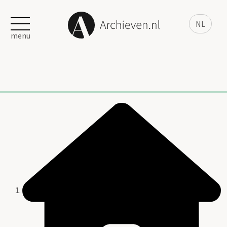
NL
menu