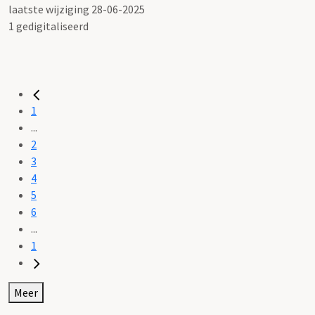
laatste wijziging 28-06-2025
1 gedigitaliseerd
1
...
2
3
4
5
6
...
1
Meer