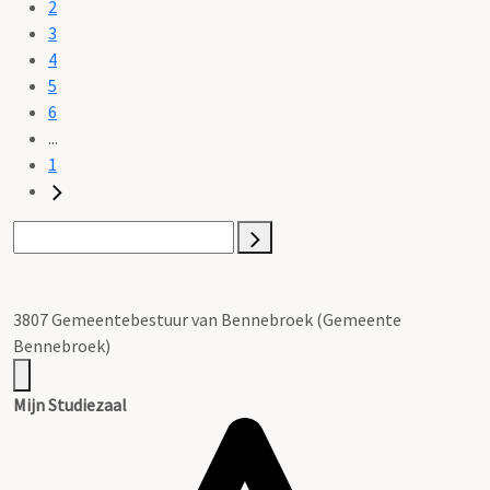
2
3
4
5
6
...
1
3807 Gemeentebestuur van Bennebroek (Gemeente
Bennebroek)
Mijn Studiezaal