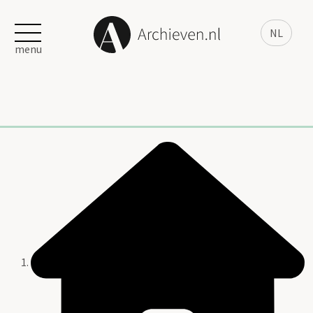
NL
menu