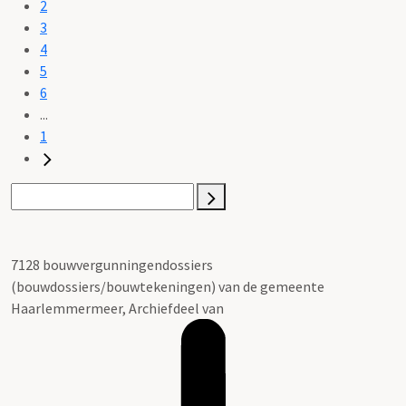
2
3
4
5
6
...
1
7128 bouwvergunningendossiers
(bouwdossiers/bouwtekeningen) van de gemeente
Haarlemmermeer, Archiefdeel van