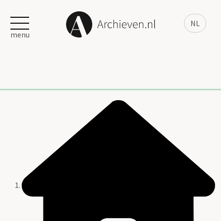
NL
menu