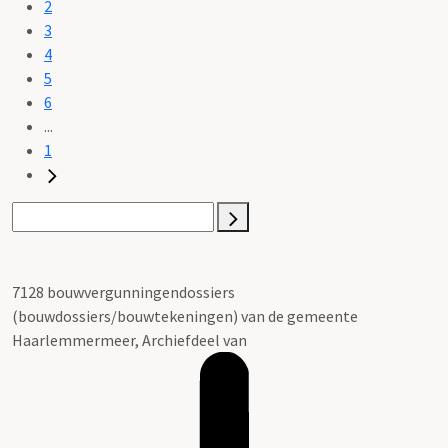
2
3
4
5
6
...
1
7128 bouwvergunningendossiers
(bouwdossiers/bouwtekeningen) van de gemeente
Haarlemmermeer, Archiefdeel van