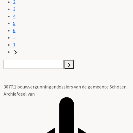
2
3
4
5
6
...
1
3077.1 bouwvergunningendossiers van de gemeente Schoten,
Archiefdeel van