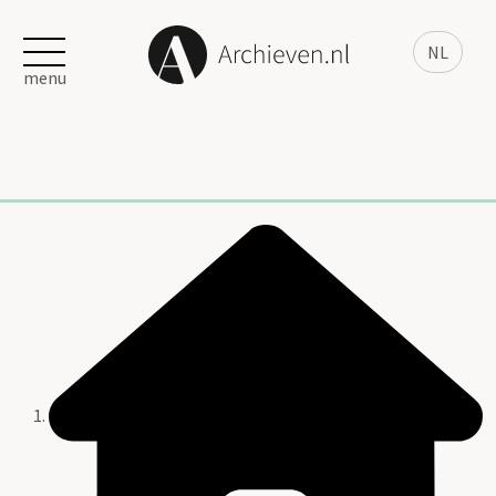
NL
menu