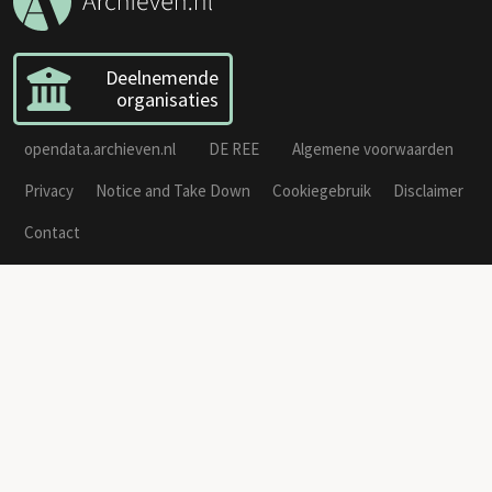
Deelnemende
organisaties
opendata.archieven.nl
DE REE
Algemene voorwaarden
Privacy
Notice and Take Down
Cookiegebruik
Disclaimer
Contact