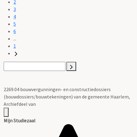
2
3
4
5
6
...
1
2269.04 bouwvergunningen- en constructiedossiers
(bouwdossiers/bouwtekeningen) van de gemeente Haarlem,
Archiefdeel van
Mijn Studiezaal