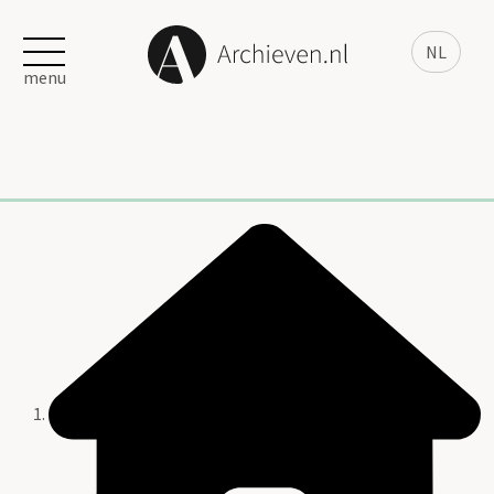
NL
menu