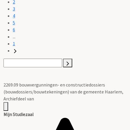
2
3
4
5
6
...
1
2269.09 bouwvergunningen- en constructiedossiers
(bouwdossiers/bouwtekeningen) van de gemeente Haarlem,
Archiefdeel van
Mijn Studiezaal