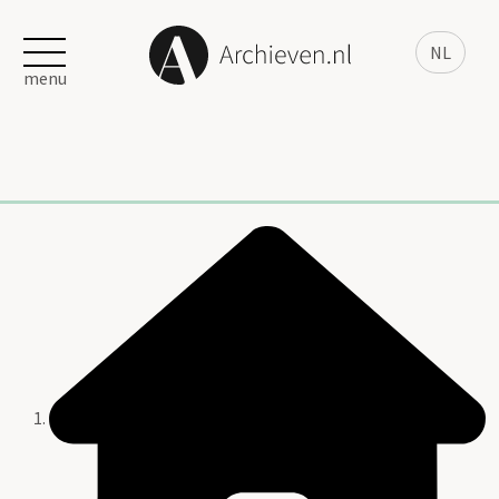
NL
menu