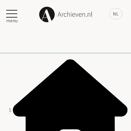
NL
menu