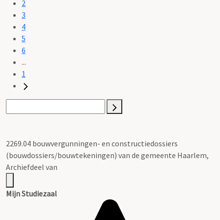
2
3
4
5
6
...
1
2269.04 bouwvergunningen- en constructiedossiers
(bouwdossiers/bouwtekeningen) van de gemeente Haarlem,
Archiefdeel van
Mijn Studiezaal