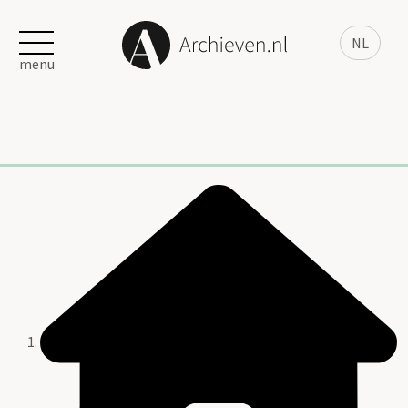
NL
menu