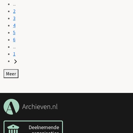
...
2
3
4
5
6
...
1
Meer
Deelnemende