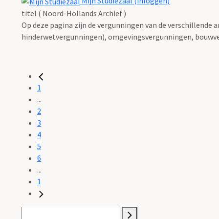
Mijn Studiezaal (inloggen)
titel ( Noord-Hollands Archief )
Op deze pagina zijn de vergunningen van de verschillende 
hinderwetvergunningen), omgevingsvergunningen, bouwve
1
...
2
3
4
5
6
...
1