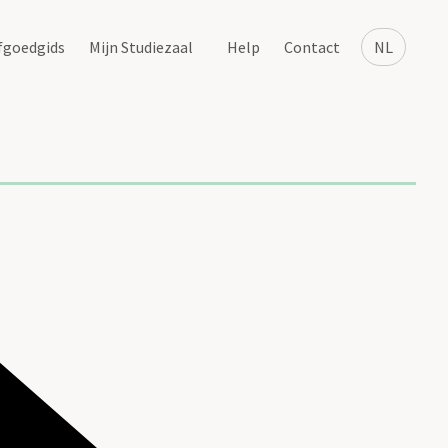
fgoedgids
Mijn Studiezaal
Help
Contact
NL