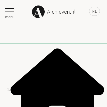
NL
menu