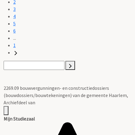
2
3
4
5
6
...
1
2269.09 bouwvergunningen- en constructiedossiers
(bouwdossiers/bouwtekeningen) van de gemeente Haarlem,
Archiefdeel van
Mijn Studiezaal