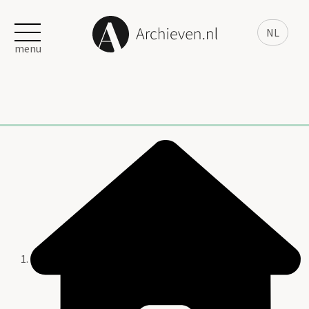
NL
menu