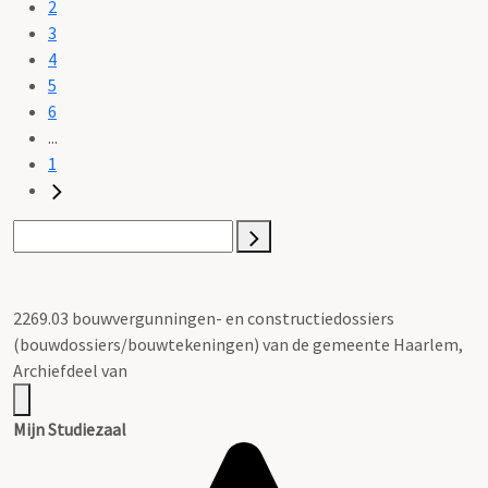
2
3
4
5
6
...
1
2269.03 bouwvergunningen- en constructiedossiers
(bouwdossiers/bouwtekeningen) van de gemeente Haarlem,
Archiefdeel van
Mijn Studiezaal