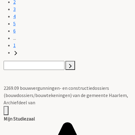
2
3
4
5
6
...
1
2269.09 bouwvergunningen- en constructiedossiers
(bouwdossiers/bouwtekeningen) van de gemeente Haarlem,
Archiefdeel van
Mijn Studiezaal