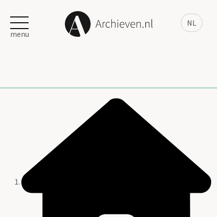
NL
menu