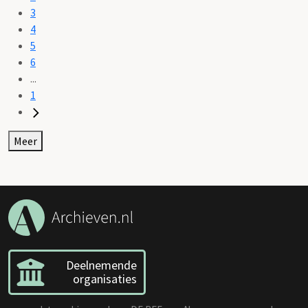
3
4
5
6
...
1
Meer
Deelnemende
organisaties