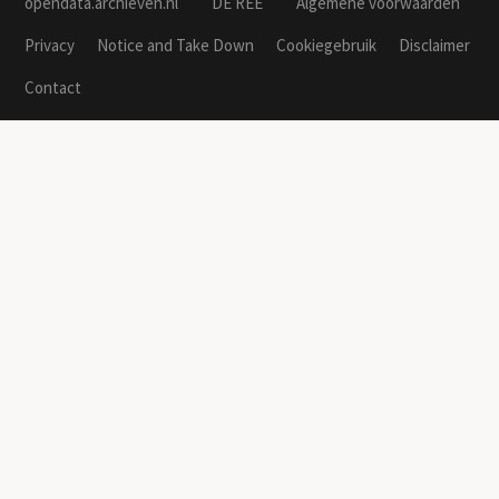
opendata.archieven.nl
DE REE
Algemene voorwaarden
Privacy
Notice and Take Down
Cookiegebruik
Disclaimer
Contact