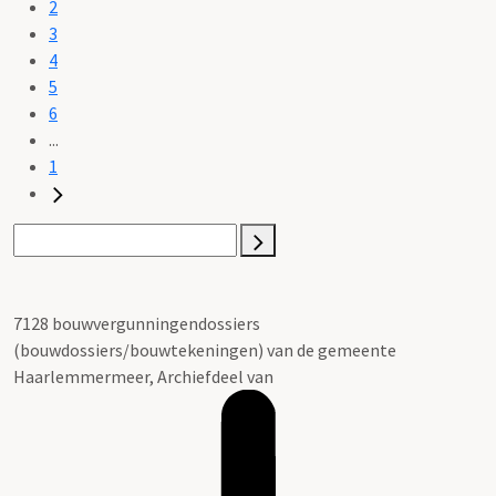
2
3
4
5
6
...
1
7128 bouwvergunningendossiers
(bouwdossiers/bouwtekeningen) van de gemeente
Haarlemmermeer, Archiefdeel van