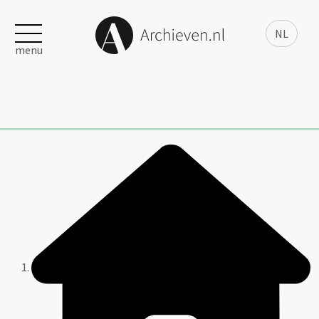
NL
menu