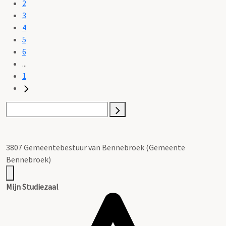
2
3
4
5
6
...
1
3807 Gemeentebestuur van Bennebroek (Gemeente
Bennebroek)
Mijn Studiezaal