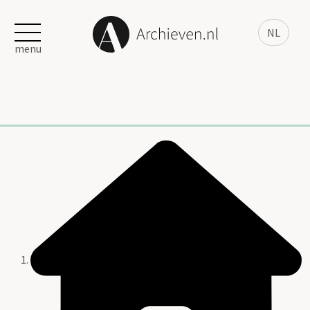
NL
menu