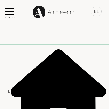
NL
menu