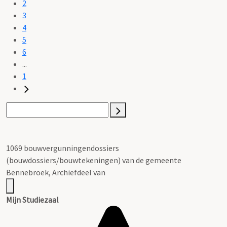
2
3
4
5
6
...
1
1069 bouwvergunningendossiers
(bouwdossiers/bouwtekeningen) van de gemeente
Bennebroek, Archiefdeel van
Mijn Studiezaal