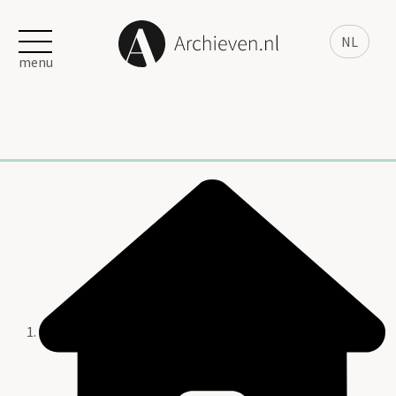
NL
menu