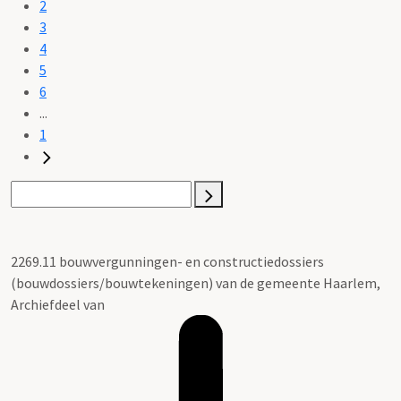
2
3
4
5
6
...
1
2269.11 bouwvergunningen- en constructiedossiers
(bouwdossiers/bouwtekeningen) van de gemeente Haarlem,
Archiefdeel van