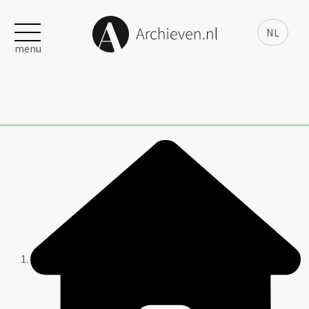
NL
menu