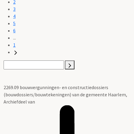
2
3
4
5
6
...
1
2269.09 bouwvergunningen- en constructiedossiers
(bouwdossiers/bouwtekeningen) van de gemeente Haarlem,
Archiefdeel van