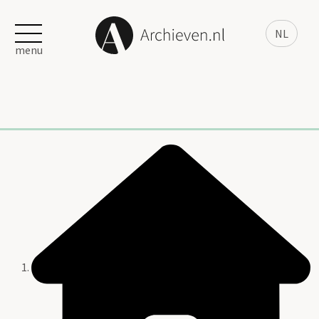
NL
menu