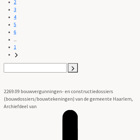
2
3
4
5
6
...
1
2269.09 bouwvergunningen- en constructiedossiers
(bouwdossiers/bouwtekeningen) van de gemeente Haarlem,
Archiefdeel van