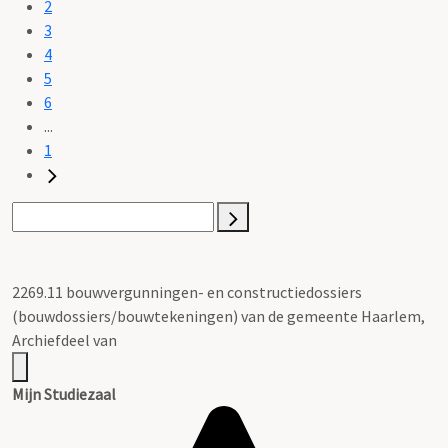
2
3
4
5
6
...
1
2269.11 bouwvergunningen- en constructiedossiers
(bouwdossiers/bouwtekeningen) van de gemeente Haarlem,
Archiefdeel van
Mijn Studiezaal