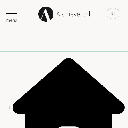
NL
menu