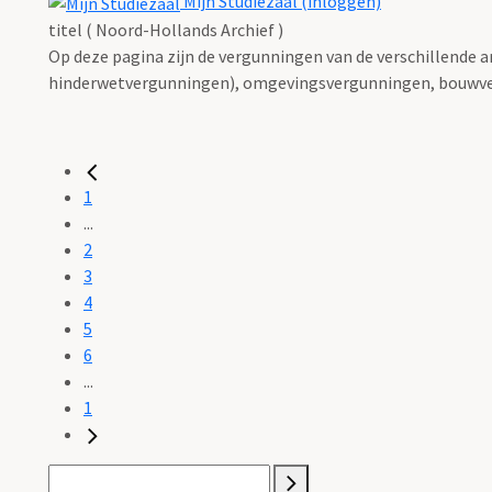
Mijn Studiezaal (inloggen)
titel ( Noord-Hollands Archief )
Op deze pagina zijn de vergunningen van de verschillende 
hinderwetvergunningen), omgevingsvergunningen, bouwve
1
...
2
3
4
5
6
...
1