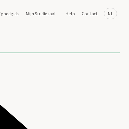
fgoedgids
Mijn Studiezaal
Help
Contact
NL