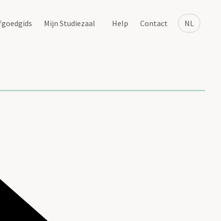
fgoedgids
Mijn Studiezaal
Help
Contact
NL