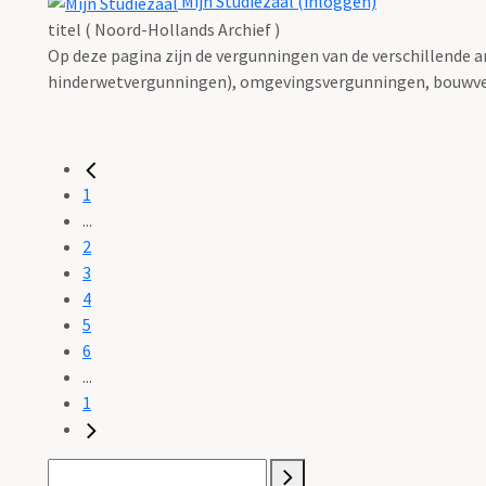
Mijn Studiezaal (inloggen)
titel ( Noord-Hollands Archief )
Op deze pagina zijn de vergunningen van de verschillende 
hinderwetvergunningen), omgevingsvergunningen, bouwve
1
...
2
3
4
5
6
...
1