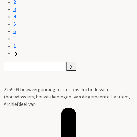
2
3
4
5
6
...
1
2269.09 bouwvergunningen- en constructiedossiers
(bouwdossiers/bouwtekeningen) van de gemeente Haarlem,
Archiefdeel van