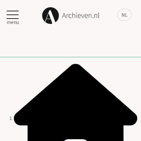
NL
menu