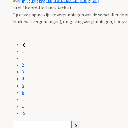
Mijn Studiezaal (inloggen)
titel ( Noord-Hollands Archief )
Op deze pagina zijn de vergunningen van de verschillende 
hinderwetvergunningen), omgevingsvergunningen, bouwve
1
...
2
3
4
5
6
...
1