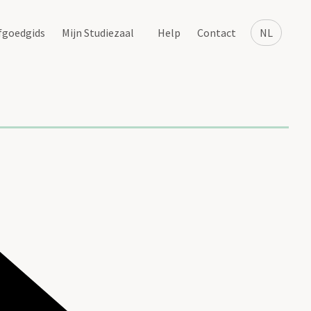
fgoedgids
Mijn Studiezaal
Help
Contact
NL