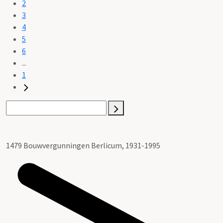
2
3
4
5
6
...
1
1479 Bouwvergunningen Berlicum, 1931-1995