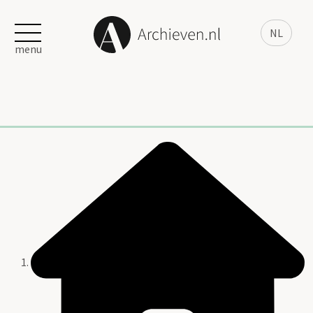
NL
menu