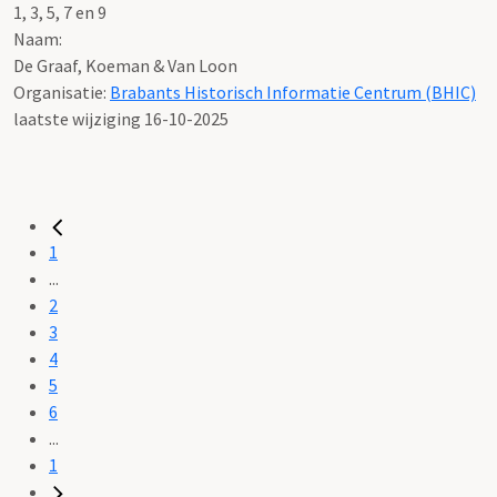
1, 3, 5, 7 en 9
Naam:
De Graaf, Koeman & Van Loon
Organisatie:
Brabants Historisch Informatie Centrum (BHIC)
laatste wijziging 16-10-2025
1
...
2
3
4
5
6
...
1