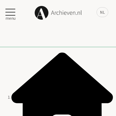
NL
menu