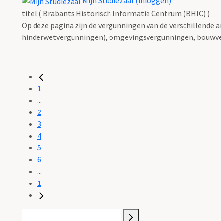
Mijn Studiezaal (inloggen)
titel ( Brabants Historisch Informatie Centrum (BHIC) )
Op deze pagina zijn de vergunningen van de verschillende 
hinderwetvergunningen), omgevingsvergunningen, bouwve
1
...
2
3
4
5
6
...
1