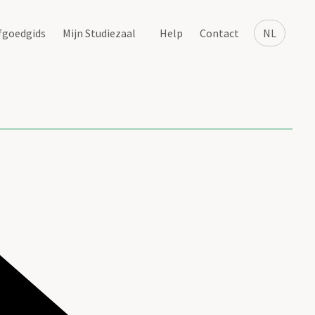
fgoedgids
Mijn Studiezaal
Help
Contact
NL