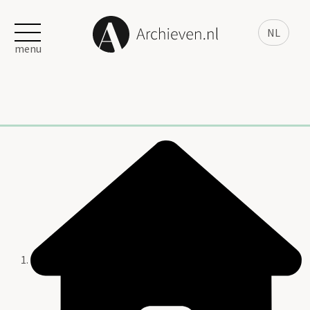
NL
menu