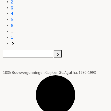
2
3
4
5
6
...
1
1835 Bouwvergunningen Cuijk en St. Agatha, 1980-1993