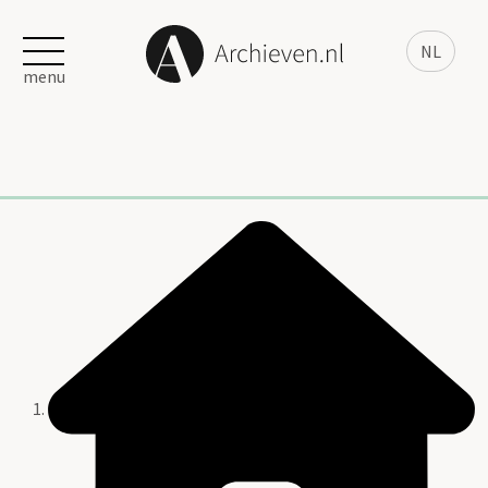
NL
menu