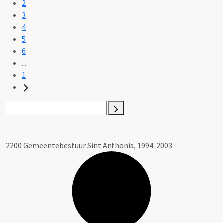
2
3
4
5
6
...
1
2200 Gemeentebestuur Sint Anthonis, 1994-2003