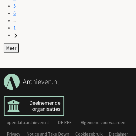
5
6
...
1
Meer
Deelnemende
organisaties
opendata.archieven.nl
DE REE
Algemene voorwaarden
Privacy
Notice and Take Down
Cookiegebruik
Disclaimer